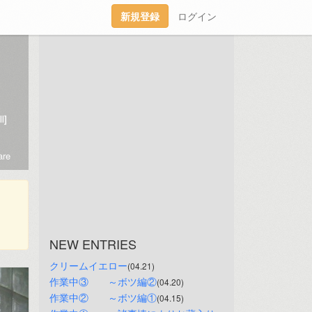
新規登録
ログイン
l]
re
NEW ENTRIES
クリームイエロー
(04.21)
作業中③　　～ボツ編②
(04.20)
作業中②　　～ボツ編①
(04.15)