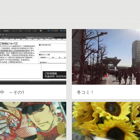
業中 ～その1
冬コミ！