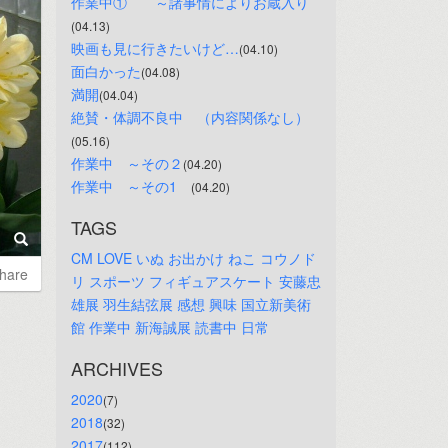
作業中①　　～諸事情によりお蔵入り
(04.13)
映画も見に行きたいけど…
(04.10)
面白かった
(04.08)
満開
(04.04)
絶賛・体調不良中　（内容関係なし）
(05.16)
作業中　～その２
(04.20)
作業中　～その1　
(04.20)
TAGS
CM
LOVE
いぬ
お出かけ
ねこ
コウノド
hare
リ
スポーツ
フィギュアスケート
安藤忠
雄展
羽生結弦展
感想
興味
国立新美術
館
作業中
新海誠展
読書中
日常
ARCHIVES
2020
(7)
2018
(32)
2017
(112)