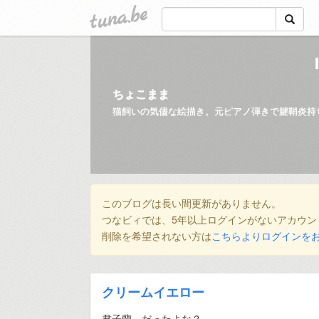
tuna.be
ちょこまま
猫飼いの気儘な絵描き。元ピアノ弾きで腱鞘炎持
このブログは長い間更新がありません。
つなビィでは、5年以上ログインがないアカウン
削除を希望されない方は
こちらよりログインを
クリームイエロー
君子蘭…だったよな？