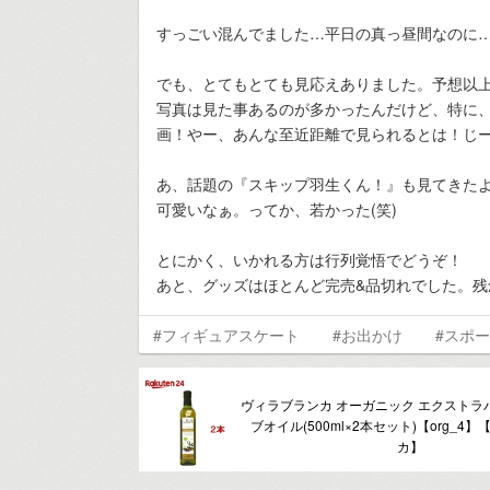
すっごい混んでました…平日の真っ昼間なのに
でも、とてもとても見応えありました。予想以
写真は見た事あるのが多かったんだけど、特に
画！やー、あんな至近距離で見られるとは！じ
あ、話題の『スキップ羽生くん！』も見てきた
可愛いなぁ。ってか、若かった(笑)
とにかく、いかれる方は行列覚悟でどうぞ！
あと、グッズはほとんど完売&品切れでした。残
#フィギュアスケート
#お出かけ
#スポ
ヴィラブランカ オーガニック エクストラ
ブオイル(500ml×2本セット)【org_4
カ】