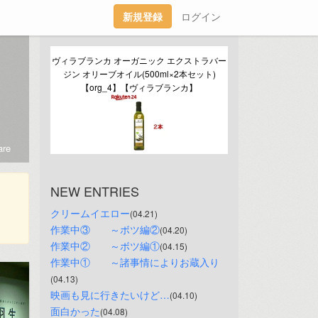
新規登録
ログイン
ヴィラブランカ オーガニック エクストラバー
ジン オリーブオイル(500ml×2本セット)
【org_4】【ヴィラブランカ】
re
NEW ENTRIES
クリームイエロー
(04.21)
作業中③　　～ボツ編②
(04.20)
作業中②　　～ボツ編①
(04.15)
作業中①　　～諸事情によりお蔵入り
(04.13)
映画も見に行きたいけど…
(04.10)
面白かった
(04.08)