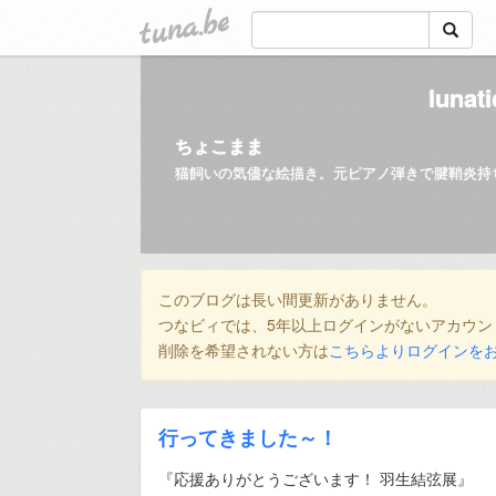
tuna.be
lunat
ちょこまま
猫飼いの気儘な絵描き。元ピアノ弾きで腱鞘炎持
このブログは長い間更新がありません。
つなビィでは、5年以上ログインがないアカウン
削除を希望されない方は
こちらよりログインを
行ってきました～！
『応援ありがとうございます！ 羽生結弦展』