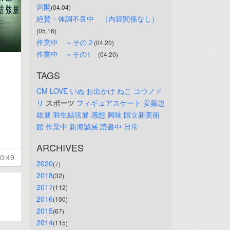
満開
(04.04)
絶賛・体調不良中　（内容関係なし）
(05.16)
作業中　～その２
(04.20)
作業中　～その1　
(04.20)
TAGS
CM
LOVE
いぬ
お出かけ
ねこ
コウノド
リ
スポーツ
フィギュアスケート
安藤忠
雄展
羽生結弦展
感想
興味
国立新美術
館
作業中
新海誠展
読書中
日常
ARCHIVES
0:49
2020
(7)
2018
(32)
2017
(112)
2016
(100)
2015
(67)
2014
(115)