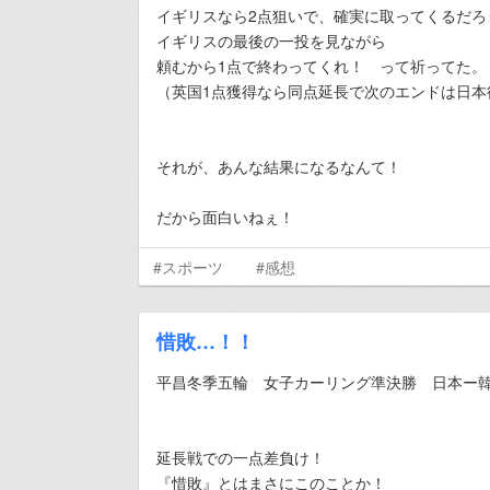
イギリスなら2点狙いで、確実に取ってくるだろ
イギリスの最後の一投を見ながら
頼むから1点で終わってくれ！ って祈ってた。
（英国1点獲得なら同点延長で次のエンドは日本
それが、あんな結果になるなんて！
だから面白いねぇ！
#スポーツ
#感想
惜敗…！！
平昌冬季五輪 女子カーリング準決勝 日本ー
延長戦での一点差負け！
『惜敗』とはまさにこのことか！