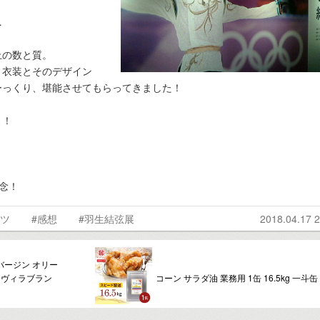
…
上の数と質。
、衣装とそのデザイン
ーっくり、堪能させてもらってきました！
よ！
念！
ーツ
#感想
#羽生結弦展
2018.04.17 2
バージン オリー
】【ヴィラブラン
コーン サラダ油 業務用 1缶 16.5kg 一斗缶