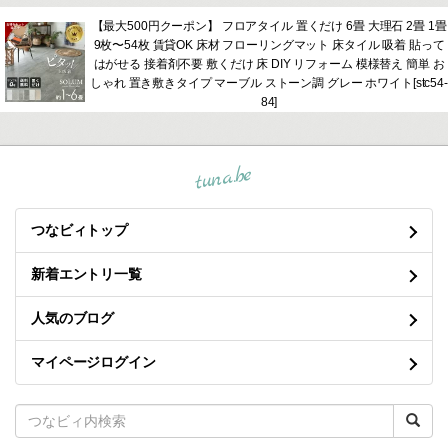
【最大500円クーポン】 フロアタイル 置くだけ 6畳 大理石 2畳 1畳
9枚〜54枚 賃貸OK 床材 フローリングマット 床タイル 吸着 貼って
はがせる 接着剤不要 敷くだけ 床 DIY リフォーム 模様替え 簡単 お
しゃれ 置き敷きタイプ マーブル ストーン調 グレー ホワイト[stc54-
84]
tuna.be
つなビィトップ
新着エントリ一覧
人気のブログ
マイページログイン