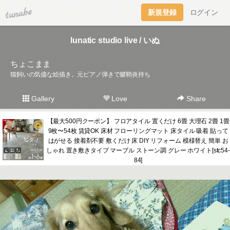
tuna.be
新規登録
ログイン
lunatic studio live / いぬ
ちょこまま
猫飼いの気儘な絵描き。元ピアノ弾きで腱鞘炎持ち
Gallery
Love
Share
【最大500円クーポン】 フロアタイル 置くだけ 6畳 大理石 2畳 1畳
9枚〜54枚 賃貸OK 床材 フローリングマット 床タイル 吸着 貼って
はがせる 接着剤不要 敷くだけ 床 DIY リフォーム 模様替え 簡単 お
しゃれ 置き敷きタイプ マーブル ストーン調 グレー ホワイト[stc54-
84]