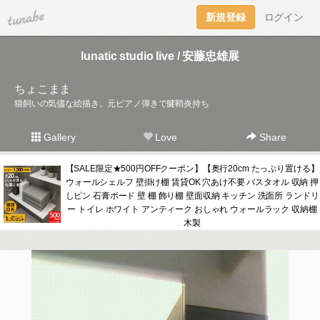
tuna.be
新規登録
ログイン
lunatic studio live / 安藤忠雄展
ちょこまま
猫飼いの気儘な絵描き。元ピアノ弾きで腱鞘炎持ち
Gallery
Love
Share
【SALE限定★500円OFFクーポン】【奥行20cm たっぷり置ける】
ウォールシェルフ 壁掛け棚 賃貸OK 穴あけ不要 バスタオル 収納 押
しピン 石膏ボード 壁 棚 飾り棚 壁面収納 キッチン 洗面所 ランドリ
ー トイレ ホワイト アンティーク おしゃれ ウォールラック 収納棚
木製