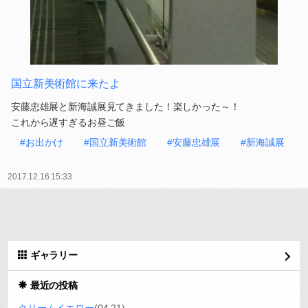
国立新美術館に来たよ
安藤忠雄展と新海誠展見てきました！楽しかった～！
これから遅すぎるお昼ご飯
#お出かけ
#国立新美術館
#安藤忠雄展
#新海誠展
2017.12.16 15:33
ギャラリー
最近の投稿