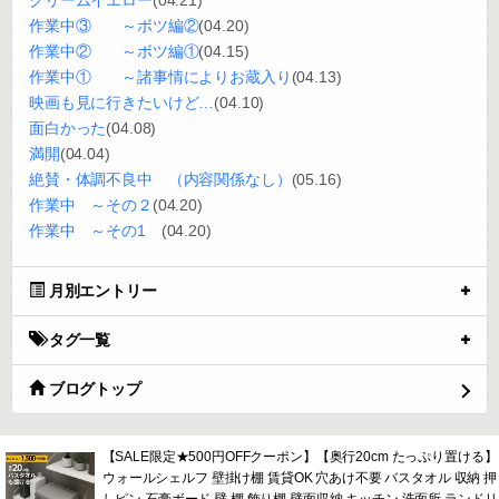
クリームイエロー
(04.21)
作業中③ ～ボツ編②
(04.20)
作業中② ～ボツ編①
(04.15)
作業中① ～諸事情によりお蔵入り
(04.13)
映画も見に行きたいけど…
(04.10)
面白かった
(04.08)
満開
(04.04)
絶賛・体調不良中 （内容関係なし）
(05.16)
作業中 ～その２
(04.20)
作業中 ～その1
(04.20)
月別エントリー
タグ一覧
ブログトップ
【SALE限定★500円OFFクーポン】【奥行20cm たっぷり置ける】
ウォールシェルフ 壁掛け棚 賃貸OK 穴あけ不要 バスタオル 収納 押